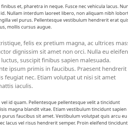
finibus et, pharetra in neque. Fusce nec vehicula lacus. Nu
 id. Nullam interdum laoreet libero, non aliquam nibh lobor
ngilla vel purus. Pellentesque vestibulum hendrerit erat qui
s, mollis cursus augue.
 tristique, felis ex pretium magna, ac ultrices ma
uctor dignissim sit amet non orci. Nulla eu eleife
 luctus, suscipit finibus sapien malesuada.
te ipsum primis in faucibus. Praesent hendrerit
s feugiat nec. Etiam volutpat ut nisi sit amet
ttis iaculis.
 id quam. Pellentesque pellentesque velit a tincidunt
isis magna blandit vitae. Etiam vestibulum tincidunt sapien
 purus faucibus sit amet. Vestibulum volutpat quis arcu eu
ec lacus vel risus hendrerit semper. Proin eleifend tincidunt