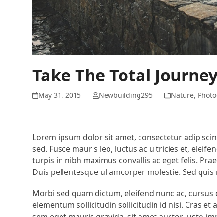
Take The Total Journe
May 31, 2015
Newbuilding295
Nature
,
Photo
Lorem ipsum dolor sit amet, consectetur adipiscing
sed. Fusce mauris leo, luctus ac ultricies et, eleif
turpis in nibh maximus convallis ac eget felis. Praes
Duis pellentesque ullamcorper molestie. Sed quis n
Morbi sed quam dictum, eleifend nunc ac, cursus du
elementum sollicitudin sollicitudin id nisi. Cras e
sem eget mauris gravida, sit amet auctor justo impe