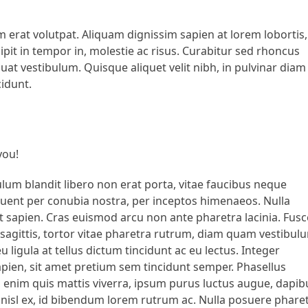
erat volutpat. Aliquam dignissim sapien at lorem lobortis,
pit in tempor in, molestie ac risus. Curabitur sed rhoncus
equat vestibulum. Quisque aliquet velit nibh, in pulvinar diam
cidunt.
you!
lum blandit libero non erat porta, vitae faucibus neque
rquent per conubia nostra, per inceptos himenaeos. Nulla
t sapien. Cras euismod arcu non ante pharetra lacinia. Fusc
d sagittis, tortor vitae pharetra rutrum, diam quam vestibul
u ligula at tellus dictum tincidunt ac eu lectus. Integer
apien, sit amet pretium sem tincidunt semper. Phasellus
 enim quis mattis viverra, ipsum purus luctus augue, dapib
nisl ex, id bibendum lorem rutrum ac. Nulla posuere phare