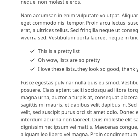
neque, non molestie eros.
Nam accumsan in enim vulputate volutpat. Aliquam 
eget commodo nisi tempor. Proin arcu lectus, susci
erat, a ultrices tellus. Sed fringilla neque ut cons
viverra sed. Vestibulum porta laoreet neque in tin
This is a pretty list
Oh wow, lists are so pretty
I love these lists..they look so good, thank 
Fusce egestas pulvinar nulla quis euismod. Vestibu
posuere. Class aptent taciti sociosqu ad litora to
magna urna, auctor a turpis at, consequat placera
sagittis mi mauris, et dapibus velit dapibus in. Se
velit, sed suscipit purus orci sit amet odio. Donec e
interdum ac urna non laoreet. Duis molestie elit s
dignissim nec ipsum vel mattis. Maecenas congue,
aliquam leo libero vel magna. Proin condimentum 