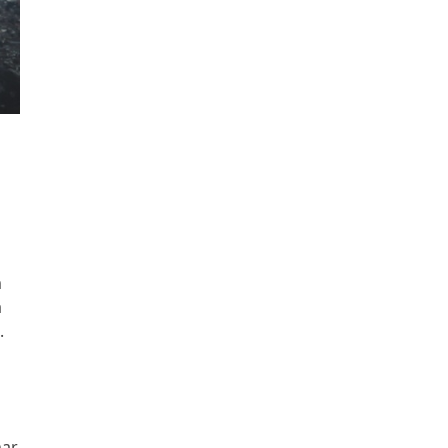
m
a
.
r
nar