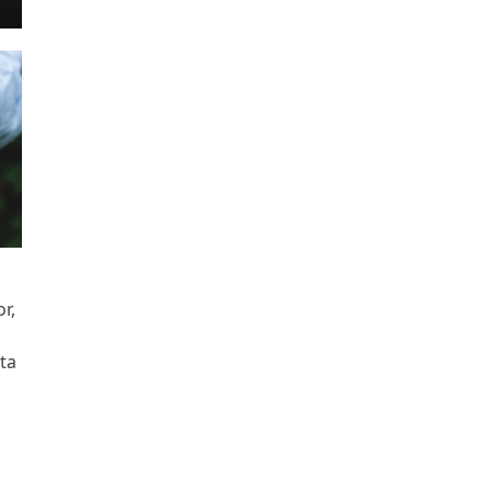
r,
ta