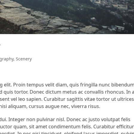
y
graphy
,
Scenery
 elit. Proin tempus velit diam, quis fringilla nunc bibendu
end quis tortor. Donec dictum metus ac convallis rhoncus. In 
ent vel leo sapien. Curabitur sagittis vitae tortor ut ultrices
isi aliquam, cursus augue nec, viverra risus.
i. Integer non pulvinar nisl. Donec ac justo volutpat felis
t auctor quam, sit amet condimentum felis. Curabitur efficitu
rdiet. In nec nisi tincidunt, eleifend lacus imperdiet, pulvi