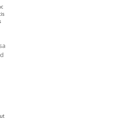
nc
tis
s
ssa
nd
 ut